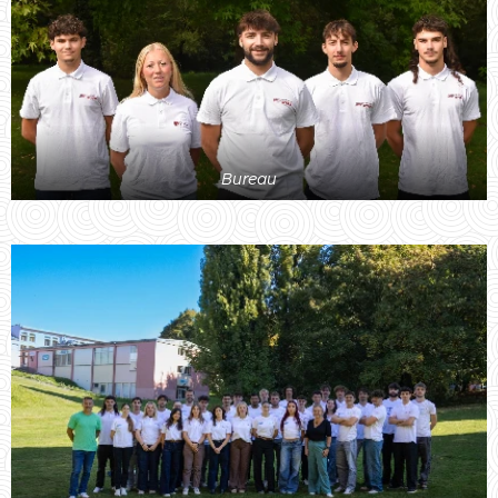
Bureau