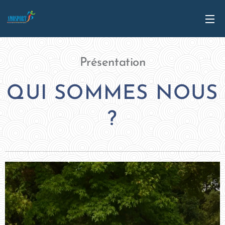
Présentation
QUI SOMMES NOUS
?